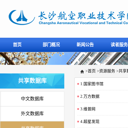
首页
部门概况
新闻公告
读者服务
>
首页
>
资源服务
>
共享
共享数据库
1.国家图书馆
2.万方数据
中文数据库
3.维普网
外文数据库
4.超星发现