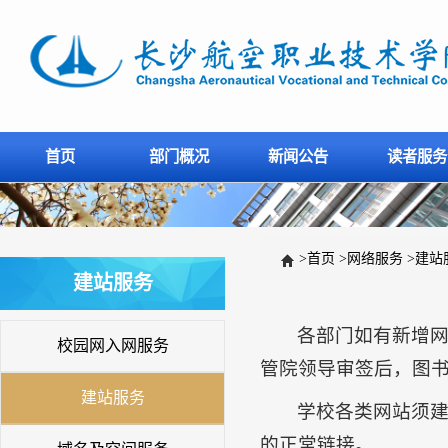
首页
部门概况
新闻公告
读者服务
>
首页
>
网络服务
>
建站
建站服务
各部门如有新增
校园网入网服务
管院领导审签后，图
建站服务
学校各类网站须
的正常链接。