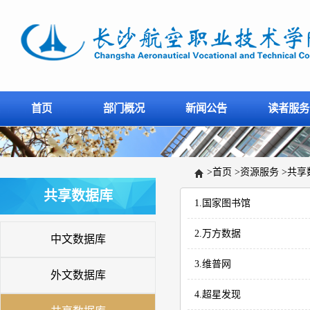
首页
部门概况
新闻公告
读者服务
>
首页
>
资源服务
>
共享
共享数据库
1.国家图书馆
2.万方数据
中文数据库
3.维普网
外文数据库
4.超星发现